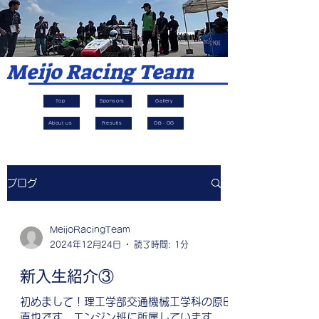
​Meijo Racing Team
Top
Sponsors
Gallery
About us
Results
OB・OG
ブログ
MeijoRacingTeam
2024年12月24日
読了時間: 1分
新入生紹介③
初めまして！理工学部交通機械工学科の原田
直也です。エンジン班に所属しています。