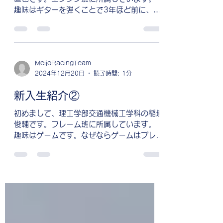
趣味はギターを弾くことで3年ほど前に、高
校の音楽の授業でギターを扱ったのがきっか
けです。最初は、家にたまたまあったギター
を引っ張ってきて授業でやった曲の練習をし
ているだけでしたが、ある日、あの曲...
MeijoRacingTeam
2024年12月20日
読了時間: 1分
新入生紹介②
初めまして、理工学部交通機械工学科の稲垣
俊輔です。フレーム班に所属しています。
趣味はゲームです。なぜならゲームはプレイ
ヤーに様々な挑戦を提供し、試行錯誤して乗
り越えることで達成感を得られるからです。
難しいレベルをクリアしたり、強敵を倒した
りする瞬間はとても満足感があります...