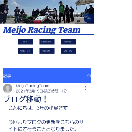
​Meijo Racing Team
Top
Sponsors
Gallery
About us
Results
OB・OG
記事
MeijoRacingTeam
2021年3月19日
読了時間: 1分
ブログ移動！
こんにちは、3年の小島です。
今回よりブログの更新をこちらのサ
イトにて行うこととなりました。