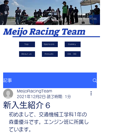
​Meijo Racing Team
Top
Sponsors
Gallery
About us
Results
OB・OG
記事
MeijoRacingTeam
2021年12月2日
読了時間: 1分
新入生紹介６
初めまして、交通機械工学科1年の
森重優斗です。エンジン班に所属し
ています。