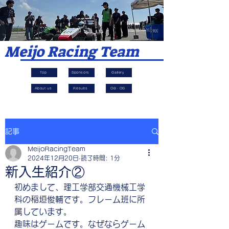
​Meijo Racing Team
Top
Sponsors
Gallery
About us
Results
OB・OG
記事
MeijoRacingTeam
2024年12月20日
読了時間: 1分
新入生紹介②
初めまして、理工学部交通機械工学
科の稲垣俊輔です。フレーム班に所
属しています。
趣味はゲームです。なぜならゲーム