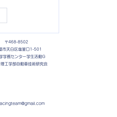
生紹介①
〒468-8502
屋市天白区塩釜口1-501
学学務センター学生活動G
学理工学部自動車技術研究会
racingteam@gmail.com