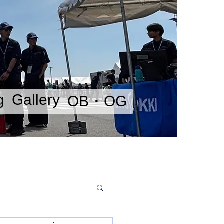
g
Gallery
OB・OG