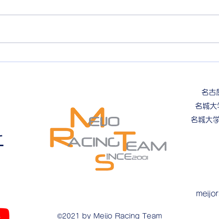
初めまして、理工学部交通機械工
学科の稲垣俊輔です。フレーム班
新入
に所属しています。 趣味はゲー
ムです。なぜならゲームはプレイ
ヤーに様々な挑戦を提供し、試行
錯誤して乗り越えることで達成感
を得られるからです。難しいレベ
ルをクリアしたり、強敵を倒した
名古
りする瞬間はとても満足感があり
名城大
ます...
名城大
せ
meijo
©2021 by Meijo Racing Team