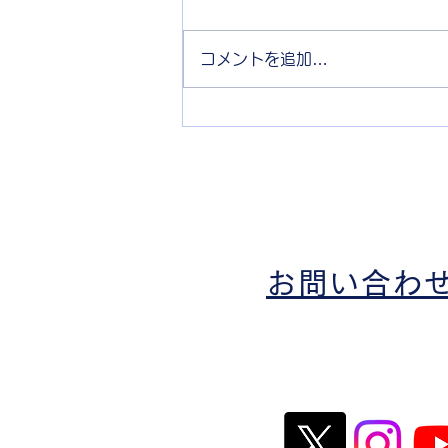
初めまして！理工学部交通機械工
学科の原田直也です。エンジン班
に所属しています。 趣味はギタ
コメントを追加…
ーを弾くことで3年ほど前に、高
校の音楽の授業でギターを扱った
のがきっかけです。最初は、家に
たまたまあったギターを引っ張っ
てきて授業でやった曲の練習をし
ているだけでしたが、ある日、あ
の曲...
お​問い合わ