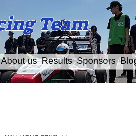
acing Team
About us
Results
Sponsors
Blo