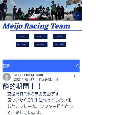
​Meijo Racing Team
Top
Sponsors
Gallery
About us
Results
OB・OG
記事
MeijoRacingTeam
2021年6月17日
読了時間: 1分
静的期間！！
交通機械学科3年の奥山です！
気づいたら3年生になってしまいま
した。フレーム、シフター担当とし
て活動しています。