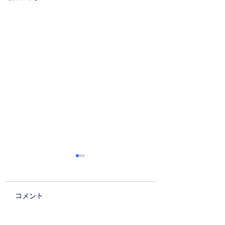
新入生紹介②
初めまして、理工学部交通
コメント
機械工学科の稲垣俊輔で
新入生紹介①
す。フレーム班に所属して