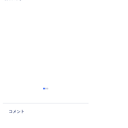
新入生紹介②
初めまして、理工学部交通
コメント
機械工学科の稲垣俊輔で
新入生紹介①
す。フレーム班に所属して