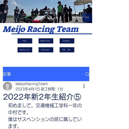
​Meijo Racing Team
Top
Sponsors
Gallery
About us
Results
OB・OG
記事
MeijoRacingTeam
2023年4月1日
読了時間: 1分
2022年新2年生紹介⑤
初めまして。交通機械工学科一年の
中村です。
僕はサスペンションの班に属してい
ます。