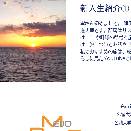
新入生紹介①
皆さん初めまして。 理
邉功章です。所属はサス
は、F1や野球の観戦と
は、旅についてお話さ
私のおすすめの旅は、
らしに見たYouTubeでHi
名古
名城大
名城大