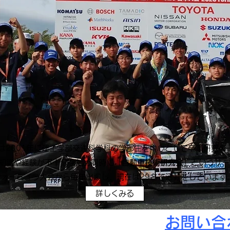
Team 」 は2001年に理工学部交通科学科の学部生を中心として卒業研
知識や経験が不十分なため同時に「
自動車技術研究会
」というサー
生フォーミュラ大会から毎年出場し、現在は29名で活動をしています
詳しくみる
​お問い