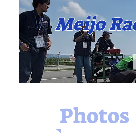
​Meijo R
​Photos