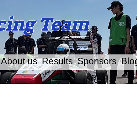
acing Team
About us
Results
Sponsors
Blo